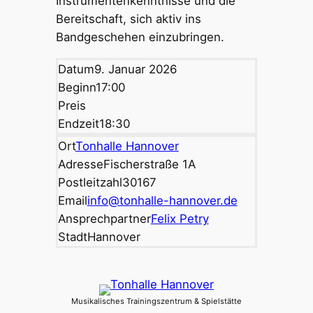
Instrumentenkenntnisse und die
Bereitschaft, sich aktiv ins
Bandgeschehen einzubringen.
Datum
9. Januar 2026
Beginn
17:00
Preis
Endzeit
18:30
Ort
Tonhalle Hannover
Adresse
Fischerstraße 1A
Postleitzahl
30167
Email
info@tonhalle-hannover.de
Ansprechpartner
Felix Petry
Stadt
Hannover
Musikalisches Trainingszentrum & Spielstätte