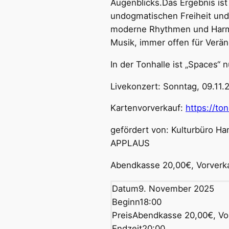
Augenblicks.Das Ergebnis ist
undogmatischen Freiheit und
moderne Rhythmen und Harm
Musik, immer offen für Verä
In der Tonhalle ist „Spaces“ 
Livekonzert: Sonntag, 09.11.
Kartenvorverkauf:
https://to
gefördert von: Kulturbüro Ha
APPLAUS
Abendkasse 20,00€, Vorverka
Datum
9. November 2025
Beginn
18:00
Preis
Abendkasse 20,00€, Vor
Endzeit
20:00