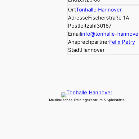
Ort
Tonhalle Hannover
Adresse
Fischerstraße 1A
Postleitzahl
30167
Email
info@tonhalle-hannove
Ansprechpartner
Felix Petry
Stadt
Hannover
Musikalisches Trainingszentrum & Spielstätte