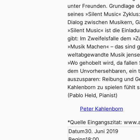
unter Freunden. Grundlage d
seines »Silent Music« Zyklus
Dialog zwischen Musikern, Gäs
»Silent Music« ist die Einla
gibt: Im Zweifelsfalle dem »
»Musik Machen« – das sind g
weltabgewandte Musik jenseits
»Wo gehobelt wird, da fallen
dem Unvorhersehbaren, ein 
auszusparen: Reibung und Ge
Kahlenborn zu spielen fühlt s
(Pablo Held, Pianist)
Peter Kahlenborn
*Quelle Eingangszitat: www.
Datum
30. Juni 2019
Beginn
18:00