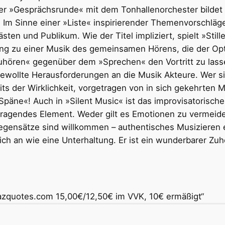
er »Gesprächsrunde« mit dem Tonhallenorchester bilde
: Im Sinne einer »Liste« inspirierender Themenvorschläg
ten und Publikum. Wie der Titel impliziert, spielt »Stille
dung zu einer Musik des gemeinsamen Hörens, die der Op
Zuhören« gegenüber dem »Sprechen« den Vortritt zu lass
ewollte Herausforderungen an die Musik Akteure. Wer si
 der Wirklichkeit, vorgetragen von in sich gekehrten Musi
 Späne«! Auch in »Silent Music« ist das improvisatorisch
tragendes Element. Weder gilt es Emotionen zu vermeid
gensätze sind willkommen – authentisches Musizieren 
ich an wie eine Unterhaltung. Er ist ein wunderbarer Zuh
azquotes.com 15,00€/12,50€ im VVK, 10€ ermäßigt“