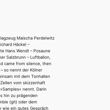
chlagzeug Maischa Perdelwitz
ichard Häckel –
ette Hans Wendt – Posaune
er Salzbrunn – Luftballon,
and came from silence, then
) – so nennt der Kölner
einsam mit dem Tonhallen
 Zellen vom skizzenhaft
»Samples« nennt. Darin
bis hin zu prägenden
mbie (git) oder dem
rn wie ein gutes Gespräch