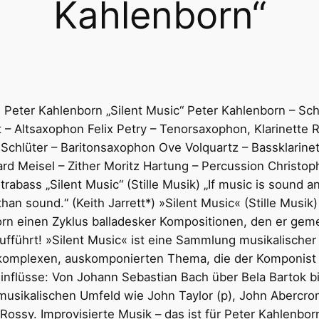
Kahlenborn“
g Peter Kahlenborn „Silent Music“ Peter Kahlenborn – S
– Altsaxophon Felix Petry – Tenorsaxophon, Klarinette R
Schlüter – Baritonsaxophon Ove Volquartz – Bassklarin
d Meisel – Zither Moritz Hartung – Percussion Christoph
trabass „Silent Music“ (Stille Musik) „If music is sound 
 than sound.“ (Keith Jarrett*) »Silent Music« (Stille Musik
rn einen Zyklus balladesker Kompositionen, den er gem
fführt! »Silent Music« ist eine Sammlung musikalischer
 komplexen, auskomponierten Thema, die der Komponist 
e Einflüsse: Von Johann Sebastian Bach über Bela Bartok 
musikalischen Umfeld wie John Taylor (p), John Abercro
 Rossy. Improvisierte Musik – das ist für Peter Kahlenbo