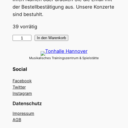
der Bestellbestätigung aus. Unsere Konzerte
sind bestuhlt.
39 vorrätig
E
In den Warenkorb
n
s
Musikalisches Trainingszentrum & Spielstätte
e
m
Social
b
Facebook
l
Twitter
e
Instagram
D
Datenschutz
i
s
Impressum
AGB
c
o